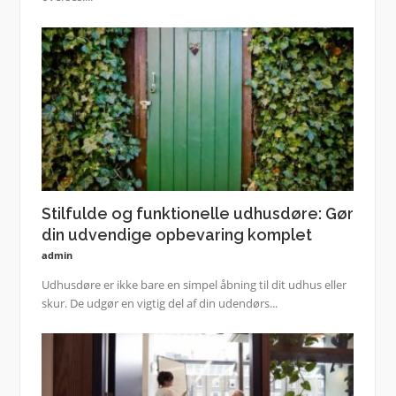
Stilfulde og funktionelle udhusdøre: Gør
din udvendige opbevaring komplet
admin
Udhusdøre er ikke bare en simpel åbning til dit udhus eller
skur. De udgør en vigtig del af din udendørs...