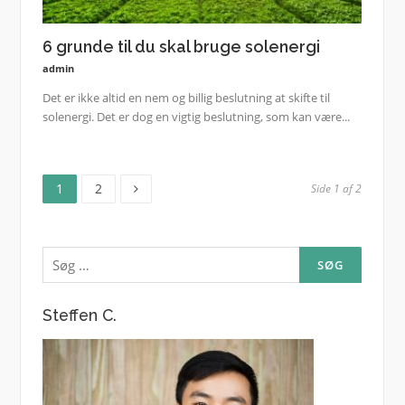
6 grunde til du skal bruge solenergi
admin
Det er ikke altid en nem og billig beslutning at skifte til
solenergi. Det er dog en vigtig beslutning, som kan være...
Side
Side
Indlægsinddeling
1
2
Side 1 af 2
Søg
efter:
Steffen C.